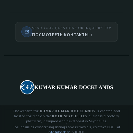
SEND YOUR QUESTIONS OR INQUIRIES TO:
ПОСМОТРЕТЬ КОНТАКТЫ
↑
KUMAR KUMAR DOCKLANDS
The website for
KUMAR KUMAR DOCKLANDS
is created and
hosted for free on the
KOEK SEYCHELLES
business directory
platform, designed and developed in Seychelles.
For inquiries concerning listings and removals, contact KOEK at
info@koek.sc
&
KOEK
.