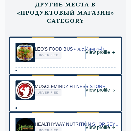
ДРУГИЕ МЕСТА В
«
ПРОДУКТОВЫЙ МАГАЗИН
»
CATEGORY
LEO'S FOOD BUS म.म.& सेकुवा कर्नर
View profile
UNVERIFIED
MUSCLEMINDZ FITNESS STORE
View profile
UNVERIFIED
HEALTHYWAY NUTRITION SHOP SEYCHELLES
View profile
UNVERIFIED