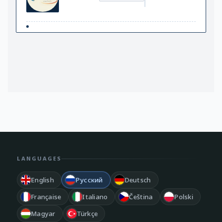
LANGUAGES
English
Русский
Deutsch
Française
Italiano
Čeština
Polski
Magyar
Türkçe